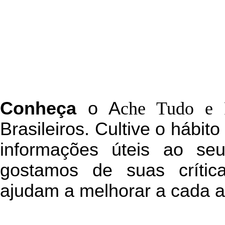
C
onheça
o
A
che Tudo e 
Brasileiros. Cultive o hábit
informações úteis
ao seu 
g
ostamos de suas crític
ajudam a melhorar a cada a