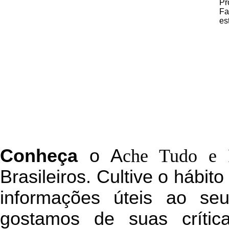
Pr
Fa
es
C
onheça
o
A
che Tudo e 
Brasileiros. Cultive o hábit
informações úteis
ao seu 
g
ostamos de suas crític