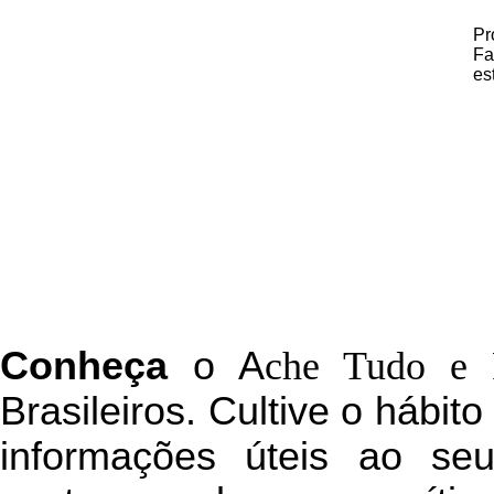
Pr
Fa
es
C
onheça
o
A
che Tudo e 
Brasileiros. Cultive o hábit
informações úteis
ao seu 