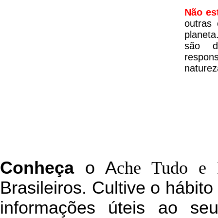
Não es
outras
planeta
são d
respon
naturez
C
onheça
o
A
che Tudo e 
Brasileiros. Cultive o hábit
informações úteis
ao seu 