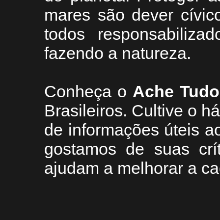
mares são dever cívic
todos responsabiliza
fazendo a natureza.
Conheça
o
A
che Tudo
Brasileiros. Cultive o h
de informações úteis
ao
g
ostamos de suas crí
ajudam a melhorar a ca