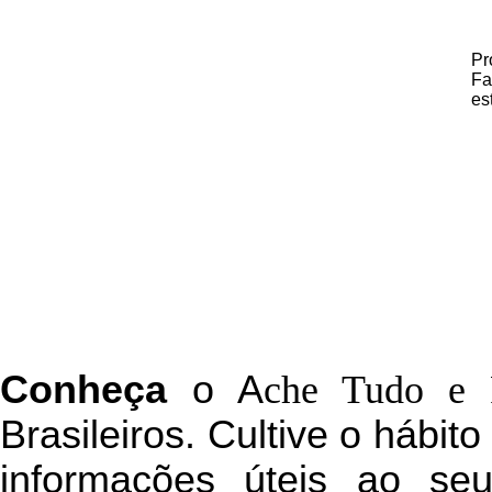
Pr
Fa
es
C
onheça
o
A
che Tudo e 
Brasileiros. Cultive o hábit
informações úteis
ao seu 