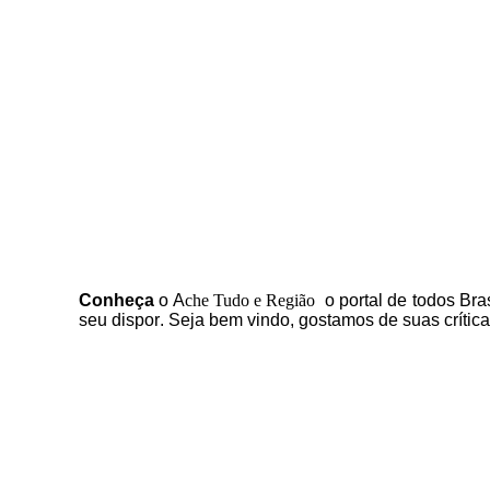
C
onheça
o
A
che Tudo e Região
o portal
de todos Bras
seu dispor
.
Seja b
em vindo
, g
ostamos de suas crític