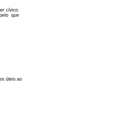
r cívico.
 pelo que
es úteis
ao