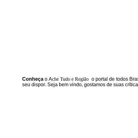
C
onheça
o
A
che Tudo e Região
o portal
de todos Bras
seu dispor
.
Seja b
em vindo
, g
ostamos de suas crític