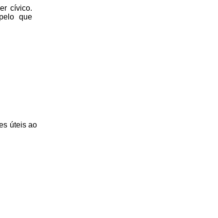
r cívico.
 pelo que
es úteis
ao