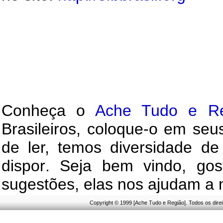
C
onheça o
A
che Tudo e Re
Brasileiros
, c
oloque
-o
em seus 
de ler, temos
diversidade de
dispor
.
Seja b
em vindo
, g
os
sugestões, elas nos ajudam a 
Copyright © 1999 [Ache Tudo e Região]. Todos os dire