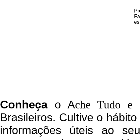
Pr
Fa
es
C
onheça
o
A
che Tudo e 
Brasileiros. Cultive o hábit
informações úteis
ao seu 