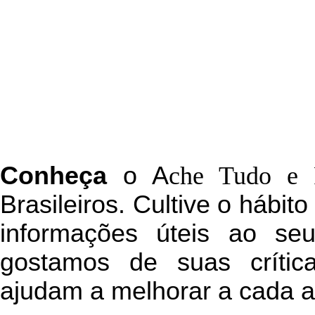
C
onheça
o
A
che Tudo e 
Brasileiros. Cultive o hábit
informações úteis
ao seu 
g
ostamos de suas crític
ajudam a melhorar a cada a