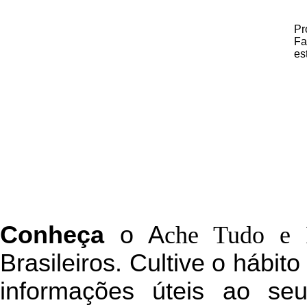
Pr
Fa
es
C
onheça
o
A
che Tudo e 
Brasileiros. Cultive o hábit
informações úteis
ao seu 