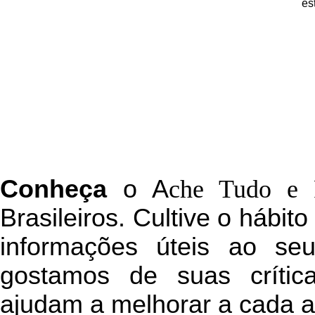
es
C
onheça
o
A
che Tudo e 
Brasileiros. Cultive o hábit
informações úteis
ao seu 
g
ostamos de suas crític
ajudam a melhorar a cada a