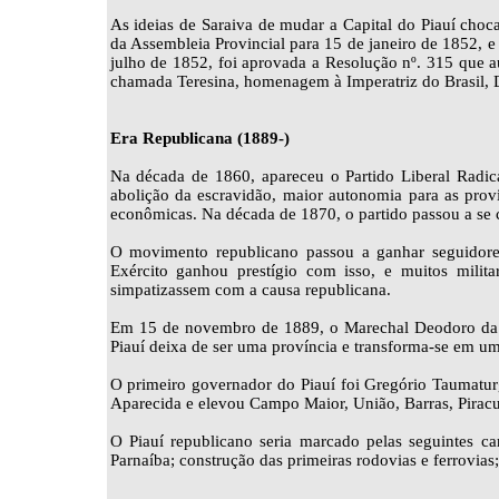
As ideias de Saraiva de mudar a Capital do Piauí choc
da Assembleia Provincial para 15 de janeiro de 1852, e
julho de 1852, foi aprovada a Resolução nº. 315 que au
chamada Teresina, homenagem à Imperatriz do Brasil, D
Era Republicana (1889-)
Na década de 1860, apareceu o Partido Liberal Radica
abolição da escravidão, maior autonomia para as proví
econômicas. Na década de 1870, o partido passou a se 
O movimento republicano passou a ganhar seguidor
Exército ganhou prestígio com isso, e muitos milita
simpatizassem com a causa republicana.
Em 15 de novembro de 1889, o Marechal Deodoro da Fo
Piauí deixa de ser uma província e transforma-se em u
O primeiro governador do Piauí foi Gregório Taumaturg
Aparecida e elevou Campo Maior, União, Barras, Piracur
O Piauí republicano seria marcado pelas seguintes car
Parnaíba; construção das primeiras rodovias e ferrovias;