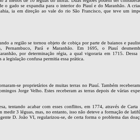
o a menos de 10 léguas do litoral. Duas regiões podem ser considera
de o gado se expandia para o interior do Piauí e do Maranhão. A cria
ahia, ia em direção ao vale do rio São Francisco, que teve um impo
ndo a região se tornou objeto de cobiça por parte de baianos e paulis
ia, Pernambuco, Pará e Maranhão. Em 1695, o Piauí desmemb
aranhão, por determinação régia, a qual vigoraria em 1715. Dessa 
 a legislação confusa permitia essa prática.
rnaram-se proprietários de muitas terras no Piauí. Também receberam 
omingos Jorge Velho. Estes receberam as terras depois de várias expe
esa, tentando acabar com esses conflitos, em 1774, através de Carta 
m medir 3 léguas, mas, no entanto, isso não deteve a formação de latif
gente D. João VI, regularizou-se, de certa forma o problema das doaç