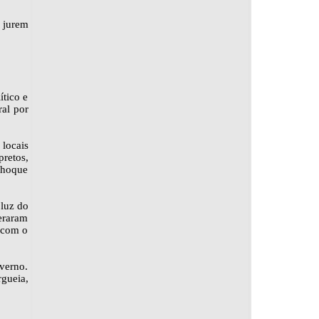
e jurem
ítico e
ral por
locais
retos,
 choque
luz do
deraram
 com o
verno.
gueia,