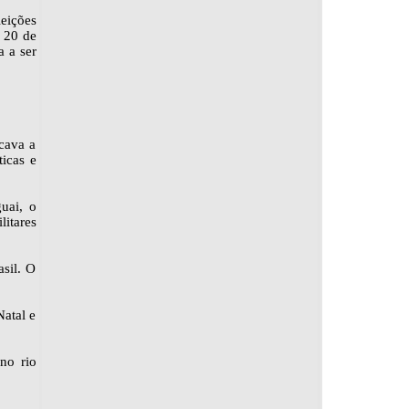
leições
m 20 de
a a ser
cava a
icas e
uai, o
itares
sil. O
atal e
 no rio