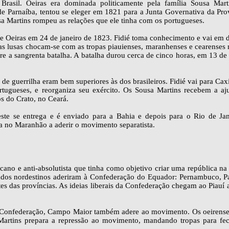
rasil. Oeiras era dominada politicamente pela família Sousa Mart
e Parnaíba, tentou se eleger em 1821 para a Junta Governativa da Pro
a Martins rompeu as relações que ele tinha com os portugueses.
e Oeiras em 24 de janeiro de 1823. Fidié toma conhecimento e vai em 
pas lusas chocam-se com as tropas piauienses, maranhenses e cearenses 
e a sangrenta batalha. A batalha durou cerca de cinco horas, em 13 d
s de guerrilha eram bem superiores às dos brasileiros. Fidié vai para Cax
rtugueses, e reorganiza seu exército. Os Sousa Martins recebem a aj
 do Crato, no Ceará.
este se entrega e é enviado para a Bahia e depois para o Rio de Jan
ila no Maranhão a aderir o movimento separatista.
o e anti-absolutista que tinha como objetivo criar uma república na 
tados nordestinos aderiram à Confederação do Equador: Pernambuco, Pa
s das províncias. As ideias liberais da Confederação chegam ao Piauí 
à Confederação, Campo Maior também adere ao movimento. Os oeirense
rtins prepara a repressão ao movimento, mandando tropas para fec