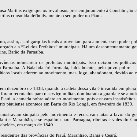
ousa Martins exige que os revoltosos prestem juramento à Constituição 
tins consolida definitivamente o seu poder no Piauí.
o, assim, as oligarquias locais aproveitam para aumentar seu poder pol
forçado e a “Lei dos Prefeitos” municipais. Há um descontentamento ge
ins, Barão da Parnaíba.
ovíncias nomearem os prefeitos municipais. Isso deixou os políticos 
Parnaíba. A Balaiada foi formada, inicialmente, pelo povo pobre – p
olíticos locais aderem ao movimento, mas, logo, abandonam, devido ao
m dezembro de 1838, quando a cadeia dessa vila é invadida em plena 
 foram recrutados para o serviço militar, dominaram a guarda e se apo
Piauí, a camada pobre adere ao movimento, pois estavam insatisfeitos
ório piauiense acontece em Barra do Rio Longá, em fevereiro de 1839.
 mostravam simpatia pelo movimento e recusavam lutas a favor do go
auí e Maranhão, e se espalhou para Parnaguá, ribeiras e vales do Gur
rebeldes, em março de 1840.
 presidentes das províncias do Piauí, Maranhão, Bahia e Ceará.