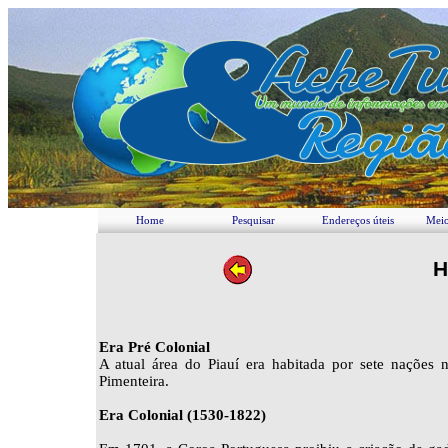
Home
Pesquisar
Endereços úteis
Meio
H
Era Pré Colonial
A atual área do Piauí era habitada por sete nações n
Pimenteira.
Era Colonial (1530-1822)