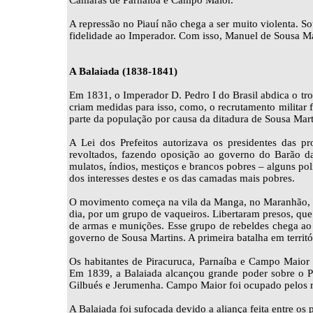
Câmaras de Parnaíba e Campo Maior.
A repressão no Piauí não chega a ser muito violenta. S
fidelidade ao Imperador. Com isso, Manuel de Sousa Mar
A Balaiada (1838-1841)
Em 1831, o Imperador D. Pedro I do Brasil abdica o tron
criam medidas para isso, como, o recrutamento militar 
parte da população por causa da ditadura de Sousa Mart
A Lei dos Prefeitos autorizava os presidentes das pr
revoltados, fazendo oposição ao governo do Barão da 
mulatos, índios, mestiços e brancos pobres – alguns p
dos interesses destes e os das camadas mais pobres.
O movimento começa na vila da Manga, no Maranhão, e
dia, por um grupo de vaqueiros. Libertaram presos, que
de armas e munições. Esse grupo de rebeldes chega ao 
governo de Sousa Martins. A primeira batalha em territ
Os habitantes de Piracuruca, Parnaíba e Campo Maior
Em 1839, a Balaiada alcançou grande poder sobre o Pi
Gilbués e Jerumenha. Campo Maior foi ocupado pelos 
A Balaiada foi sufocada devido a aliança feita entre os