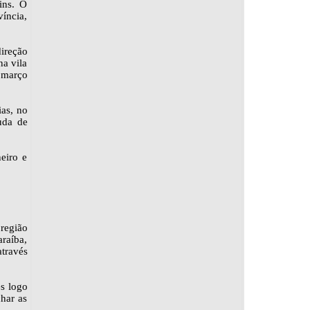
ins. O
víncia,
direção
na vila
e março
ias, no
uda de
eiro e
região
raíba,
através
s logo
har as