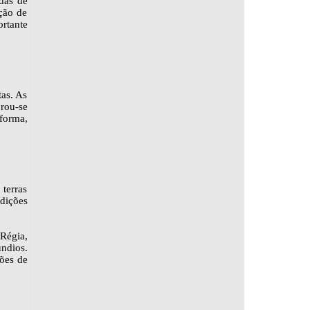
das de
ção de
rtante
tas. As
rou-se
forma,
terras
dições
Régia,
úndios.
ões de