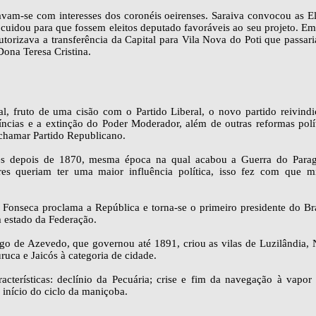
avam-se com interesses dos coronéis oeirenses. Saraiva convocou as E
 cuidou para que fossem eleitos deputado favoráveis ao seu projeto. E
torizava a transferência da Capital para Vila Nova do Poti que passari
ona Teresa Cristina.
l, fruto de uma cisão com o Partido Liberal, o novo partido reivindi
ncias e a extinção do Poder Moderador, além de outras reformas polít
chamar Partido Republicano.
es depois de 1870, mesma época na qual acabou a Guerra do Parag
res queriam ter uma maior influência política, isso fez com que mil
nseca proclama a República e torna-se o primeiro presidente do Bra
m estado da Federação.
o de Azevedo, que governou até 1891, criou as vilas de Luzilândia, N
uca e Jaicós à categoria de cidade.
acterísticas: declínio da Pecuária; crise e fim da navegação à vapor
 início do ciclo da maniçoba.