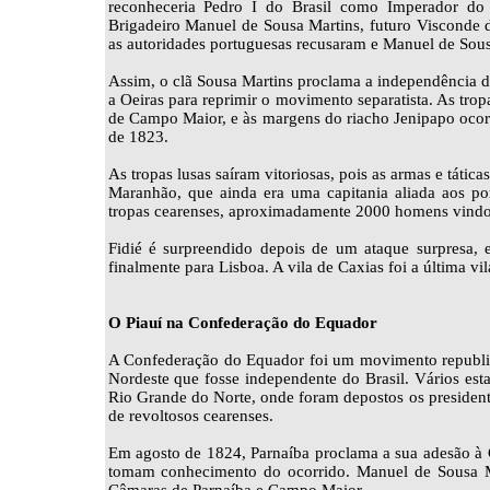
reconheceria Pedro I do Brasil como Imperador do B
Brigadeiro Manuel de Sousa Martins, futuro Visconde d
as autoridades portuguesas recusaram e Manuel de Sous
Assim, o clã Sousa Martins proclama a independência d
a Oeiras para reprimir o movimento separatista. As tro
de Campo Maior, e às margens do riacho Jenipapo ocorr
de 1823.
As tropas lusas saíram vitoriosas, pois as armas e tática
Maranhão, que ainda era uma capitania aliada aos po
tropas cearenses, aproximadamente 2000 homens vindos
Fidié é surpreendido depois de um ataque surpresa, 
finalmente para Lisboa. A vila de Caxias foi a última v
O Piauí na Confederação do Equador
A Confederação do Equador foi um movimento republican
Nordeste que fosse independente do Brasil. Vários es
Rio Grande do Norte, onde foram depostos os presidente
de revoltosos cearenses.
Em agosto de 1824, Parnaíba proclama a sua adesão 
tomam conhecimento do ocorrido. Manuel de Sousa Ma