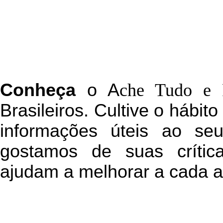
C
onheça
o
A
che Tudo e 
Brasileiros. Cultive o hábit
informações úteis
ao seu 
g
ostamos de suas crític
ajudam a melhorar a cada a