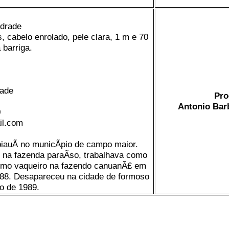
ndrade
, cabelo enrolado, pele clara, 1 m e 70
barriga.
rade
Pro
Antonio Bar
0
il.com
iauÃ­ no municÃ­pio de campo maior.
na fazenda paraÃ­so, trabalhava como
como vaqueiro na fazendo canuanÃ£ em
988. Desapareceu na cidade de formoso
o de 1989.