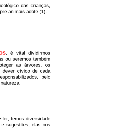
cológico das crianças,
re animais adote (1).
os
, é vital dividirmos
ras ou seremos também
roteger as árvores, os
o dever cívico de cada
esponsabilizados, pelo
natureza.
e ler, temos
diversidade
 e sugestões, elas nos