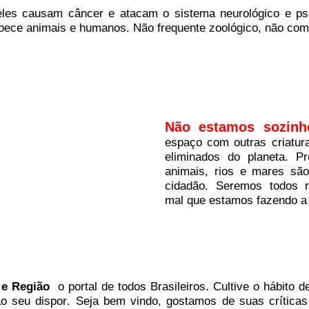
eles causam câncer e atacam o sistema neurológico e psi
ece animais e humanos. Não frequente zoológico, não comp
Não estamos sozinh
espaço com outras criatu
eliminados do planeta. P
animais, rios e mares sã
cidadão. Seremos todos r
mal que estamos fazendo a 
 e Região
o portal
de todos Brasileiros. Cultive o hábito d
o seu dispor
.
Seja b
em vindo
, g
ostamos de suas críticas