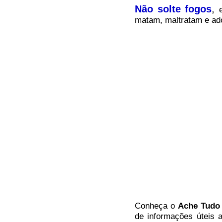
Não solte fogos
,
matam, maltratam e ado
Conheça
o
A
che Tudo
de informações úteis
a