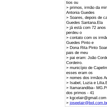
tios ou
> primos, irmão da mi
Antonia Guedes
> Soares, depois de c
Guedes Santana.Ela
> já está com 72 ano
perdeu o
> contato com os irm
Guedes Pinto e
> Dona Rita Pinto Soa
pais de meu
> pai eram: João Cord
Cordeiro.
> município de Capel
esses eram os
> nomes dos irmãos An
> Isabel, Luzia e Lili
> Itamarandiba– MG.Pr
dos primos - 41
> kgcelair@gmail.com
>
joseelair@bol.com.b