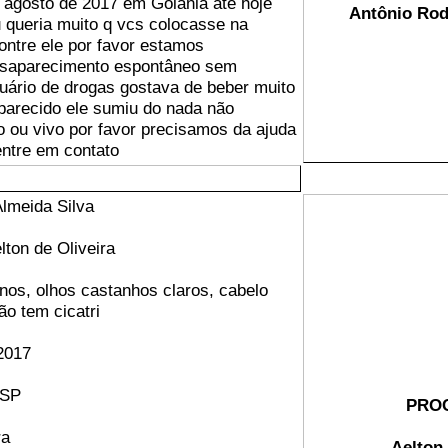
 agosto de 2017 em Goiânia até hoje
Antônio Rod
 queria muito q vcs colocasse na
ontre ele por favor estamos
saparecimento espontâneo sem
suário de drogas gostava de beber muito
parecido ele sumiu do nada não
 ou vivo por favor precisamos da ajuda
entre em contato
Almeida Silva
ton de Oliveira
anos, olhos castanhos claros, cabelo
ão tem cicatri
 2017
-SP
PRO
ra
Aelton 