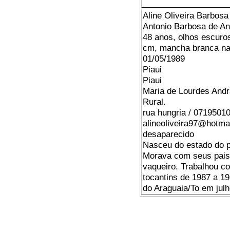
Aline Oliveira Barbosa
Antonio Barbosa de A
48 anos, olhos escuros
cm, mancha branca na 
01/05/1989
Piaui­
Piaui­
Maria de Lourdes And
Rural.
rua hungria / 0719501
alineoliveira97@hotma
desaparecido
Nasceu do estado do p
Morava com seus pais 
vaqueiro. Trabalhou 
tocantins de 1987 a 1
do Araguaia/To em julh