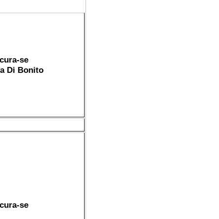
cura-se
a Di Bonito
cura-se