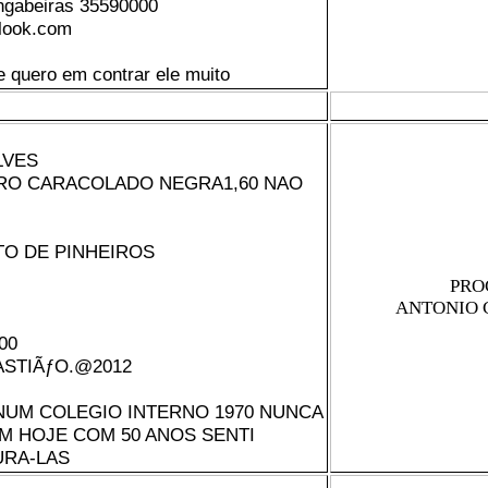
ngabeiras 35590000
tlook.com
e quero em contrar ele muito
LVES
RO CARACOLADO NEGRA1,60 NAO
TO DE PINHEIROS
PRO
ANTONIO 
00
ASTIÃƒO.@2012
NUM COLEGIO INTERNO 1970 NUNCA
M HOJE COM 50 ANOS SENTI
URA-LAS