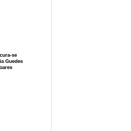
cura-se
ia Guedes
oares