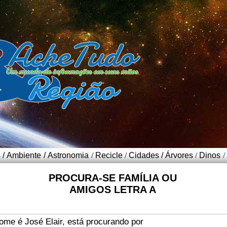
s
/
Ambiente
/
Astronomia
/
Recicle
/
Cidades
/
Árvores
/
Dinos
/
PROCURA-SE FAMÍLIA OU
AMIGOS LETRA A
e é José Elair, está procurando por