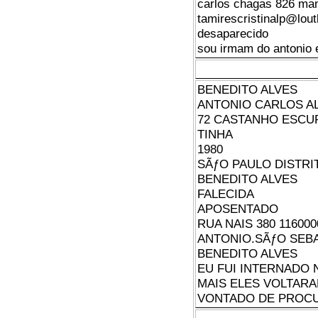
carlos chagas 826 ma
tamirescristinalp@lou
desaparecido
sou irmam do antonio 
BENEDITO ALVES
ANTONIO CARLOS A
72 CASTANHO ESCU
TINHA
1980
SÃƒO PAULO DISTRI
BENEDITO ALVES
FALECIDA
APOSENTADO
RUA NAIS 380 116000
ANTONIO.SÃƒO SEB
BENEDITO ALVES
EU FUI INTERNADO 
MAIS ELES VOLTARA
VONTADO DE PROC