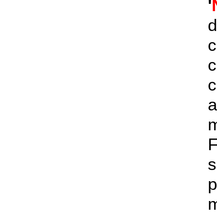
'
d
c
c
a
s
p
m