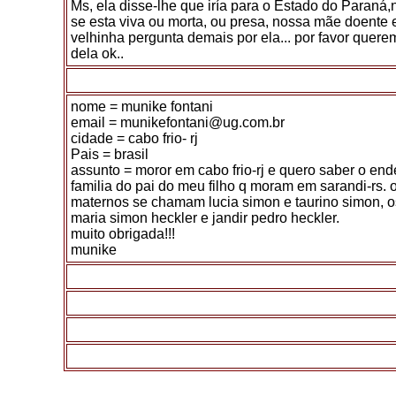
Ms, ela disse-lhe que iría para o Estado do Paran
se esta viva ou morta, ou presa, nossa mãe doente 
velhinha pergunta demais por ela... por favor quere
dela ok..
nome = munike fontani
email = munikefontani@ug.com.br
cidade = cabo frio- rj
Pais = brasil
assunto = moror em cabo frio-rj e quero saber o en
familia do pai do meu filho q moram em sarandi-rs. 
maternos se chamam lucia simon e taurino simon, o
maria simon heckler e jandir pedro heckler.
muito obrigada!!!
munike