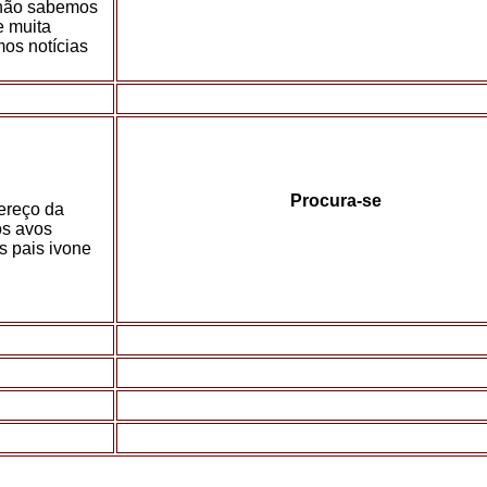
á,não sabemos
e muita
mos notícias
Procura-se
dereço da
os avos
s pais ivone