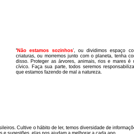
'
Não estamos sozinhos
'
, ou dividimos espaço co
criaturas, ou morremos junto com o planeta, tenha co
disso.
P
roteger as árvores, animais, rios e mares é
cívico. Faça sua parte, todos seremos responsabiliz
que estamos fazendo de mal a natureza.
ileiros. Cultive o hábito de ler, temos
diversidade de informaçõ
as e sugestões, elas nos ajudam a melhorar a cada ano.