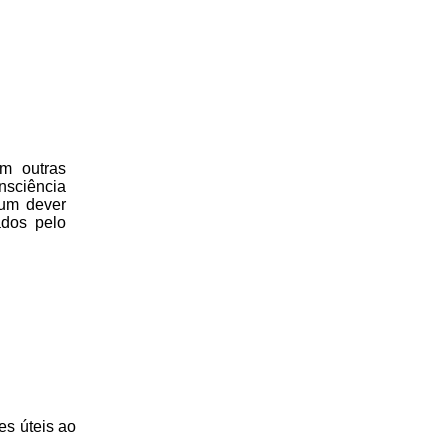
m outras
nsciência
 um dever
ados pelo
es úteis
ao