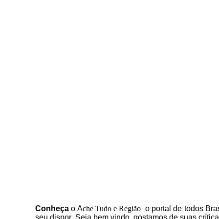
C
onheça
o
A
che Tudo e Região
o portal
de todos Bras
seu dispor
.
Seja b
em vindo
, g
ostamos de suas crític