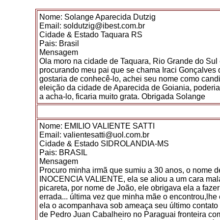
Nome: Solange Aparecida Dutzig
Email: soldutzig@ibest.com.br
Cidade & Estado Taquara RS
Pais: Brasil
Mensagem
Ola moro na cidade de Taquara, Rio Grande do Sul 
procurando meu pai que se chama Iraci Gonçalves d
gostaria de conhecê-lo, achei seu nome como can
eleição da cidade de Aparecida de Goiania, poderi
a acha-lo, ficaria muito grata. Obrigada Solange
Nome: EMILIO VALIENTE SATTI
Email: valientesatti@uol.com.br
Cidade & Estado SIDROLANDIA-MS
Pais: BRASIL
Mensagem
Procuro minha irmã que sumiu a 30 anos, o nome d
INOCENCIA VALIENTE, ela se aliou a um cara mal
picareta, por nome de João, ele obrigava ela a fazer
errada... última vez que minha mãe o encontrou,lhe
ela o acompanhava sob ameaça seu último contato 
de Pedro Juan Cabalheiro no Paraguai fronteira co