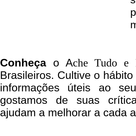
p
m
C
onheça
o
A
che Tudo e 
Brasileiros. Cultive o hábit
informações úteis
ao seu 
g
ostamos de suas crític
ajudam a melhorar a cada a