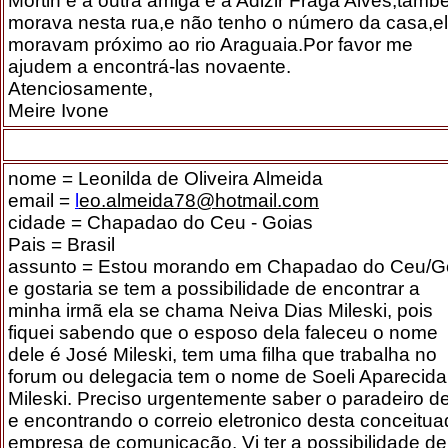
Mortin e a outra amiga é a Adizir Fraga Alves,tam
morava nesta rua,e não tenho o número da casa,e
moravam próximo ao rio Araguaia.Por favor me
ajudem a encontrá-las novaente.
Atenciosamente,
Meire Ivone
nome = Leonilda de Oliveira Almeida
email =
l
eo.almeida78@hotmail.com
cidade = Chapadao do Ceu - Goias
Pais = Brasil
assunto = Estou morando em Chapadao do Ceu/G
e gostaria se tem a possibilidade de encontrar a
minha irmã ela se chama Neiva Dias Mileski, pois
fiquei sabendo que o esposo dela faleceu o nome
dele é José Mileski, tem uma filha que trabalha no
forum ou delegacia tem o nome de Soeli Aparecida
Mileski. Preciso urgentemente saber o paradeiro de
e encontrando o correio eletronico desta conceitu
empresa de comunicação. Vi ter a possibilidade de