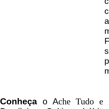
c
a
s
p
m
C
onheça
o
A
che Tudo e 