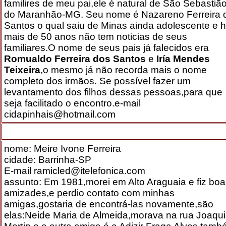
familires de meu pai,ele é natural de São Sebastiã
do Maranhão-MG. Seu nome é Nazareno Ferreira 
Santos o qual saiu de Minas ainda adolescente e 
mais de 50 anos não tem noticias de seus
familiares.O nome de seus pais já falecidos era
Romualdo Ferreira dos Santos
e
Iría
Mendes
Teixeira
,o mesmo já não recorda mais o nome
completo dos irmãos. Se possível fazer um
levantamento dos filhos dessas pessoas,para que
seja facilitado o encontro.e-mail
cidapinhais@hotmail.com
nome: Meire Ivone Ferreira
cidade: Barrinha-SP
E-mail ramicled@itelefonica.com
assunto: Em 1981,morei em Alto Araguaia e fiz bo
amizades,e perdio contato com minhas
amigas,gostaria de encontrá-las novamente,são
elas:Neide Maria de Almeida,morava na rua Joaqu