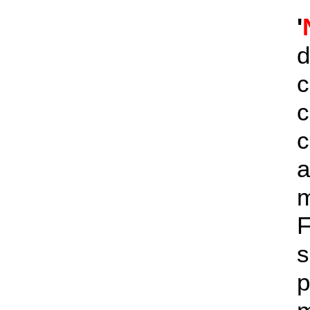
'
d
c
c
a
s
p