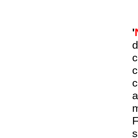
'
d
c
c
a
s