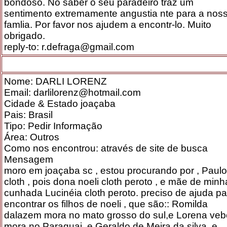
bondoso. No saber o seu paradeiro traz um
sentimento extremamente angustia nte para a nos
famlia. Por favor nos ajudem a encontr-lo. Muito
obrigado.
reply-to: r.defraga@gmail.com
Nome: DARLI LORENZ
Email: darlilorenz@hotmail.com
Cidade & Estado joaçaba
Pais: Brasil
Tipo: Pedir Informação
Área: Outros
Como nos encontrou: através de site de busca
Mensagem
moro em joaçaba sc , estou procurando por , Paulo
cloth , pois dona noeli cloth peroto , e mãe de minh
cunhada Lucinéia cloth peroto. preciso de ajuda pa
encontrar os filhos de noeli , que são:: Romilda
dalazem mora no mato grosso do sul,e Lorena veb
mora no Paraguai ,e Geraldo de Meira da silva, e