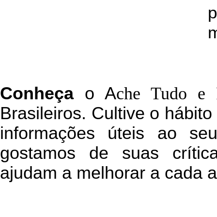
p
m
C
onheça
o
A
che Tudo e 
Brasileiros. Cultive o hábit
informações úteis
ao seu 
g
ostamos de suas crític
ajudam a melhorar a cada a