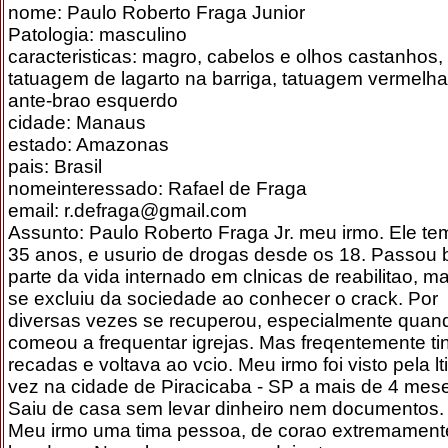
nome: Paulo Roberto Fraga Junior
Patologia: masculino
caracteristicas: magro, cabelos e olhos castanhos,
tatuagem de lagarto na barriga, tatuagem vermelh
ante-brao esquerdo
cidade: Manaus
estado: Amazonas
pais: Brasil
nomeinteressado: Rafael de Fraga
email: r.defraga@gmail.com
Assunto: Paulo Roberto Fraga Jr. meu irmo. Ele te
35 anos, e usurio de drogas desde os 18. Passou 
parte da vida internado em clnicas de reabilitao, m
se excluiu da sociedade ao conhecer o crack. Por
diversas vezes se recuperou, especialmente quan
comeou a frequentar igrejas. Mas freqentemente ti
recadas e voltava ao vcio. Meu irmo foi visto pela l
vez na cidade de Piracicaba - SP a mais de 4 mes
Saiu de casa sem levar dinheiro nem documentos.
Meu irmo uma tima pessoa, de corao extremament