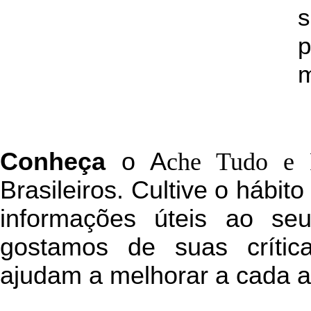
s
p
m
C
onheça
o
A
che Tudo e 
Brasileiros. Cultive o hábit
informações úteis
ao seu 
g
ostamos de suas crític
ajudam a melhorar a cada a