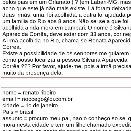
pelos pais em um Orfanato ( ? )em Labari-MG, mas
acho que este já não mais existe. Lá foram deixad
duas irmãs, uma, foi acolhida, a outra foi ajudada p
um família do Rio aos 8 anos. Não sei se a que foi
acolhida ainda mora em Lambari. O nome é Silvan
Aparecida Corrêa, deve estar com 33 anos, cor ne
A irmã acolhida no Rio, chama-se Renata Aparecid
Correa.
Existe a possibilidade de os senhores me guiarem
como posso localizar a pessoa Silvana Aparecida
Corrêa ??? Por favor, ajude-me, pois a irmã precis
muito da presença dela.
nome = renato ribeiro
email = noccego@oi.com.br
cidade = rio de janeiro
Pais = brasil
assunto = procuro meu pai, nao o conheço so sei 
mora nesta cidade e tem um filho chamado expedit