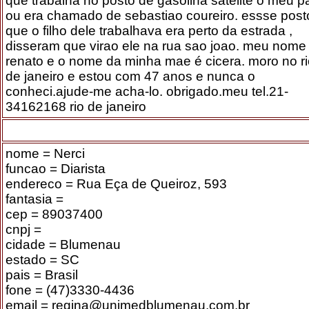
que trabalha no posto de gasolina satelite o meu pa
ou era chamado de sebastiao coureiro. essse post
que o filho dele trabalhava era perto da estrada ,
disseram que virao ele na rua sao joao. meu nome
renato e o nome da minha mae é cicera. moro no r
de janeiro e estou com 47 anos e nunca o
conheci.ajude-me acha-lo. obrigado.meu tel.21-
34162168 rio de janeiro
nome = Nerci
funcao = Diarista
endereco = Rua Eça de Queiroz, 593
fantasia =
cep = 89037400
cnpj =
cidade = Blumenau
estado = SC
pais = Brasil
fone = (47)3330-4436
email = regina@unimedblumenau.com.br