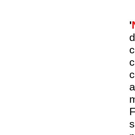
'
d
c
c
a
s