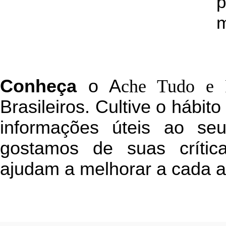
p
m
C
onheça
o
A
che Tudo e 
Brasileiros. Cultive o hábit
informações úteis
ao seu 
g
ostamos de suas crític
ajudam a melhorar a cada a