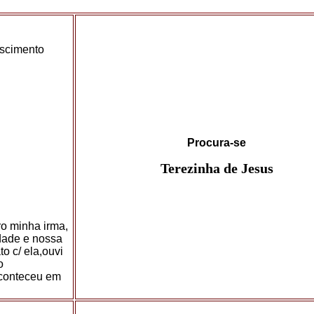
ascimento
Procura-se
Terezinha de Jesus
o minha irma,
idade e nossa
o c/ ela,ouvi
o
aconteceu em