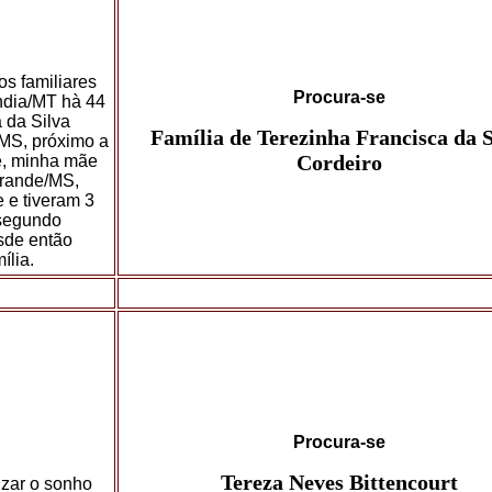
s familiares
Procura-se
ndia/MT hà 44
 da Silva
Família de Terezinha Francisca da S
MS, próximo a
Cordeiro
, minha mãe
Grande/MS,
 e tiveram 3
 segundo
sde então
ília.
Procura-se
Tereza Neves Bittencourt
izar o sonho