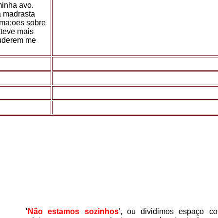
minha avo.
a madrasta
orma;oes sobre
ateve mais
puderem me
'
Não estamos sozinhos
'
, ou dividimos espaço co