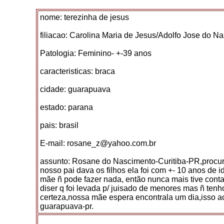
nome: terezinha de jesus
filiacao: Carolina Maria de Jesus/Adolfo Jose do N
Patologia: Feminino- +-39 anos
caracteristicas: braca
cidade: guarapuava
estado: parana
pais: brasil
E-mail: rosane_z@yahoo.com.br
assunto: Rosane do Nascimento-Curitiba-PR,procur
nosso pai dava os filhos ela foi com +- 10 anos de 
mãe ñ pode fazer nada, então nunca mais tive contat
diser q foi levada p/ juisado de menores mas ñ tenh
certeza,nossa mãe espera encontrala um dia,isso 
guarapuava-pr.