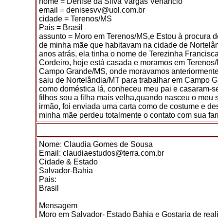
nome = Denise da Silva Vargas Venâncio
email = denisesvv@uol.com.br
cidade = Terenos/MS
Pais = Brasil
assunto = Moro em Terenos/MS,e Estou à procura do
de minha mãe que habitavam na cidade de Nortelâ
anos atrás, ela tinha o nome de Terezinha Francisca
Cordeiro, hoje está casada e moramos em Terenos/
Campo Grande/MS, onde moravamos anteriormente
saiu de Nortelândia/MT para trabalhar em Campo 
como doméstica lá, conheceu meu pai e casaram-se
filhos sou a filha mais velha,quando nasceu o meu
irmão, foi enviada uma carta como de costume e de
minha mãe perdeu totalmente o contato com sua fam
Nome: Claudia Gomes de Sousa
Email: claudiaestudos@terra.com.br
Cidade & Estado
Salvador-Bahia
Pais:
Brasil
Mensagem
Moro em Salvador- Estado Bahia e Gostaria de real