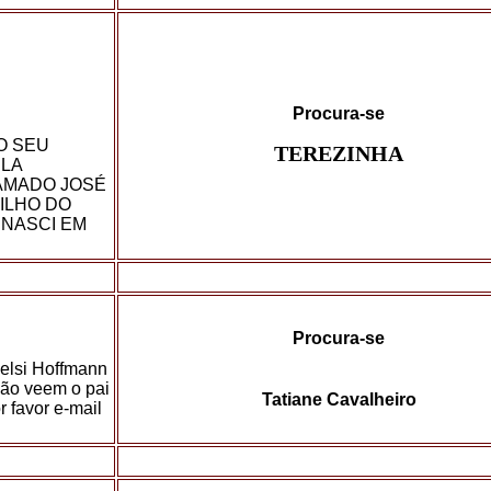
Procura-se
O SEU
TEREZINHA
ELA
AMADO JOSÉ
ILHO DO
 NASCI EM
Procura-se
Nelsi Hoffmann
não veem o pai
Tatiane Cavalheiro
 favor e-mail