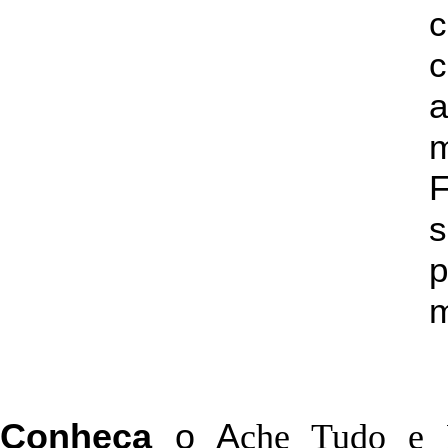
c
a
s
p
m
C
onheça
o
A
che Tudo e 