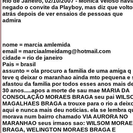
Rio de Janeiro, 02/10/2007 - Mônica Veloso havi
negado o convite da Playboy, mas diz que volt
atrás depois de ver ensaios de pessoas que
admira
nome = marcia amlemida
email = marciaalmeidamg@hotmail.com
cidade = rio de janeiro
Pais = brasil
assunto = ola procuro a familia de uma amiga q
teve q deixar o maranhao ainda mto pequena e 
afastou da familia por todos esses anos mais d
30 anos.....apos a morte de sau mae MARIA DA
CONSOLAÇÃO MORAES BRAGA seu pai WILS
MAGALHAES BRAGA a trouxe para o rio a deix
aqui e nunca mais deu noticias. ela se lembra q
morava num bairro chamado VIA AURORA NO
MARANHAO seus irmaos sao: WILSOM MORA
BRAGA, WELINGTON MORAES BRAGA E