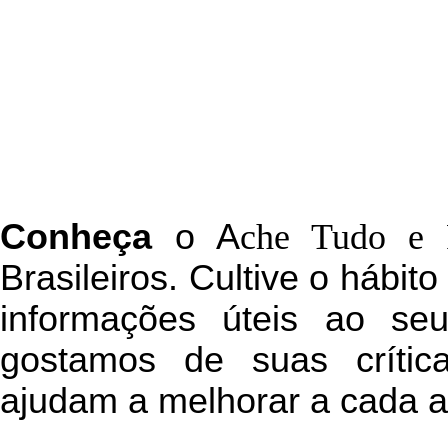
C
onheça
o
A
che Tudo e 
Brasileiros. Cultive o hábit
informações úteis
ao seu 
g
ostamos de suas crític
ajudam a melhorar a cada a