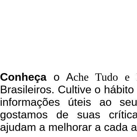
C
onheça
o
A
che Tudo e 
Brasileiros. Cultive o hábit
informações úteis
ao seu 
g
ostamos de suas crític
ajudam a melhorar a cada a