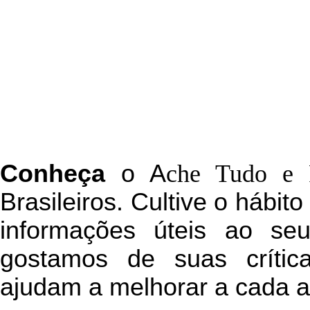
C
onheça
o
A
che Tudo e 
Brasileiros. Cultive o hábit
informações úteis
ao seu 
g
ostamos de suas crític
ajudam a melhorar a cada a