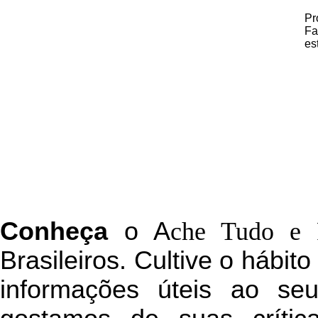
Pr
Fa
es
C
onheça
o
A
che Tudo e 
Brasileiros. Cultive o hábit
informações úteis
ao seu 