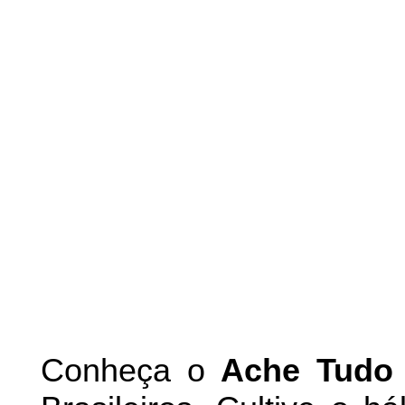
Conheça
o
A
che Tudo