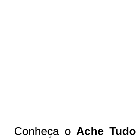
Conheça
o
A
che Tudo