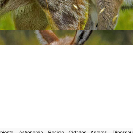
biente
Astronomia
Recicle
Cidades
Árvores
Dinossau