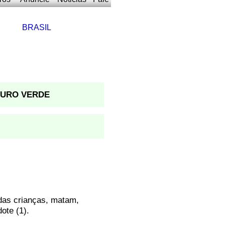
BRASIL
URO VERDE
das crianças, matam,
ote (1).