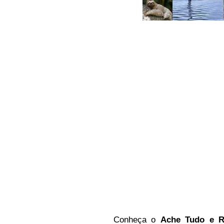
Conheça
o
A
che Tudo e R