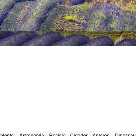
biente
Astronomia
Recicle
Cidades
Árvores
Dinossau