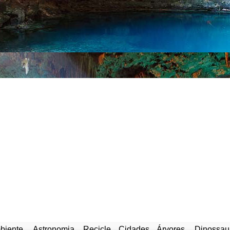
biente
Astronomia
Recicle
Cidades
Árvores
Dinossau