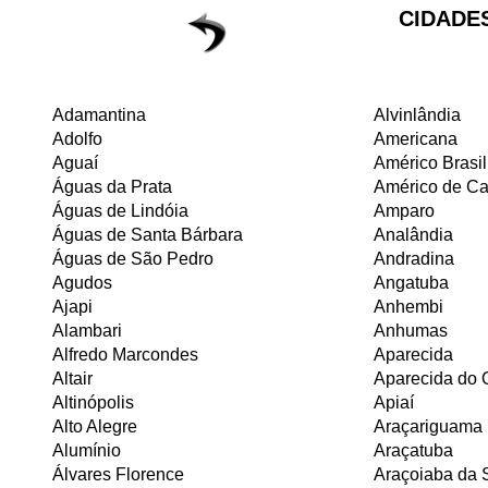
CIDADE
Adamantina
Alvinlândia
Adolfo
Americana
Aguaí
Américo Brasi
Águas da Prata
Américo de C
Águas de Lindóia
Amparo
Águas de Santa Bárbara
Analândia
Águas de São Pedro
Andradina
Agudos
Angatuba
Ajapi
Anhembi
Alambari
Anhumas
Alfredo Marcondes
Aparecida
Altair
Aparecida do 
Altinópolis
Apiaí
Alto Alegre
Araçariguama
Alumínio
Araçatuba
Álvares Florence
Araçoiaba da 