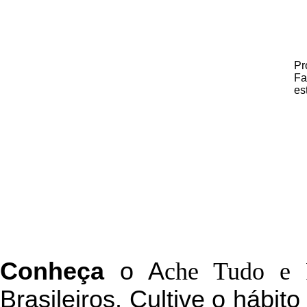
Pr
Fa
es
C
onheça
o
A
che Tudo e 
Brasileiros. Cultive o hábit