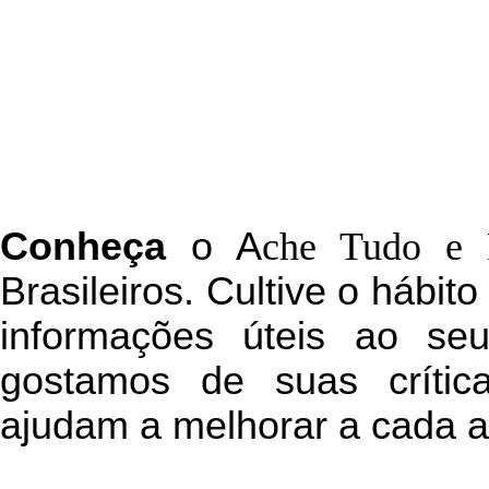
C
onheça
o
A
che Tudo e 
Brasileiros. Cultive o hábit
informações úteis
ao seu 
g
ostamos de suas crític
ajudam a melhorar a cada a