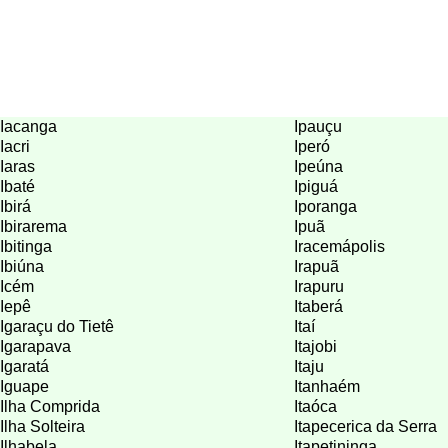
Iacanga
Ipauçu
Iacri
Iperó
Iaras
Ipeúna
Ibaté
Ipiguá
Ibirá
Iporanga
Ibirarema
Ipuã
Ibitinga
Iracemápolis
Ibiúna
Irapuã
Icém
Irapuru
Iepê
Itaberá
Igaraçu do Tietê
Itaí
Igarapava
Itajobi
Igaratá
Itaju
Iguape
Itanhaém
Ilha Comprida
Itaóca
Ilha Solteira
Itapecerica da Serra
Ilhabela
Itapetininga