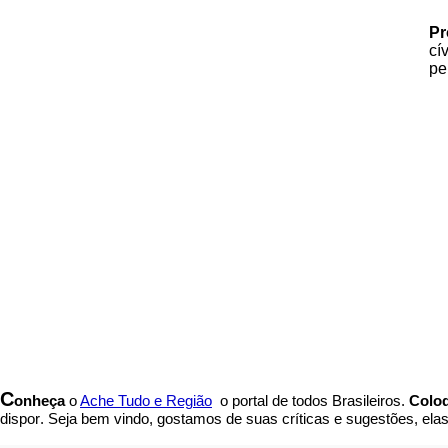
Pr
cí
pe
C
onheça
o
A
che Tudo e Região
o portal
de todos Brasileiros.
Coloq
dispor
.
Seja b
em vindo
, g
ostamos de suas críticas e sugestões, ela