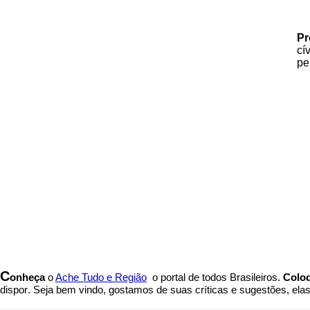
Pr
cí
pe
C
onheça
o
A
che Tudo e Região
o portal
de todos Brasileiros.
Coloq
dispor
.
Seja b
em vindo
, g
ostamos de suas críticas e sugestões, ela