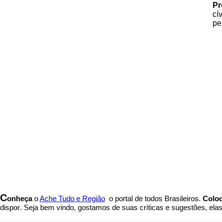
Pr
cí
pe
C
onheça
o
A
che Tudo e Região
o portal
de todos Brasileiros.
Coloq
dispor
.
Seja b
em vindo
, g
ostamos de suas críticas e sugestões, ela