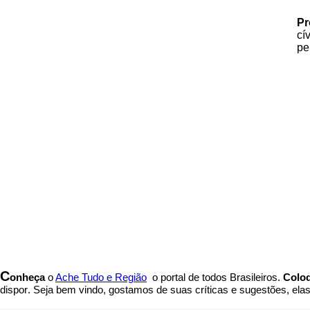
Pr
cí
pe
C
onheça
o
A
che Tudo e Região
o portal
de todos Brasileiros.
Coloq
dispor
.
Seja b
em vindo
, g
ostamos de suas críticas e sugestões, ela