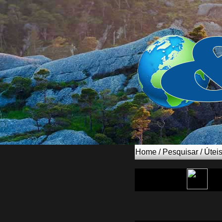
Home
/
Pesquisar
/
Útei