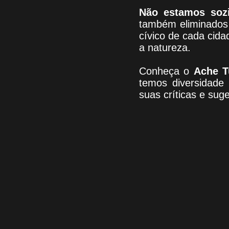
Não estamos soz
também eliminados 
cívico de cada cid
a natureza.
Conheça
o
A
che T
temos
diversidade
suas críticas e sug