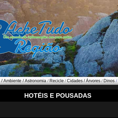
s
/
Ambiente
/
Astronomia
/
Recicle
/
Cidades
/
Árvores
/
Dinos
/
HOTÉIS E POUSADAS