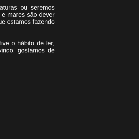
riaturas ou seremos
s e mares são dever
que estamos fazendo
tive o hábito de ler,
indo
, g
ostamos de