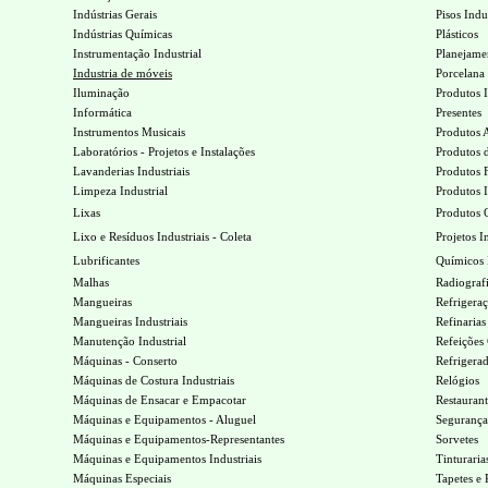
Indústrias Gerais
Pisos Indus
Indústrias Químicas
Plásticos
Instrumentação Industrial
Planejamen
Industria de móveis
Porcelana 
Iluminação
Produtos I
Informática
Presentes
Instrumentos Musicais
Produtos 
Laboratórios - Projetos e Instalações
Produtos 
Lavanderias Industriais
Produtos 
Limpeza Industrial
Produtos I
Lixas
Produtos 
Lixo e Resíduos Industriais - Coleta
Projetos I
Lubrificantes
Químicos I
Malhas
Radiografi
Mangueiras
Refrigeraç
Mangueiras Industriais
Refinaria
Manutenção Industrial
Refeições 
Máquinas - Conserto
Refrigera
Máquinas de Costura Industriais
Relógios
Máquinas de Ensacar e Empacotar
Restaurant
Máquinas e Equipamentos - Aluguel
Segurança 
Máquinas e Equipamentos-Representantes
Sorvetes
Máquinas e Equipamentos Industriais
Tinturaria
Máquinas Especiais
Tapetes e 