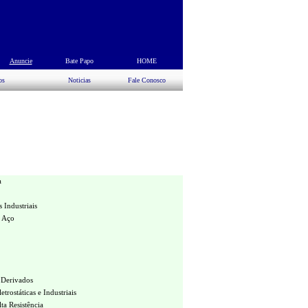
s
Anuncie
Bate Papo
HOME
os
Noticias
Fale Conosco
a
 Industriais
 Aço
 Derivados
etrostáticas e Industriais
lta Resistência