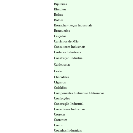
Bijuterias
Biscoitos
Bolsas
Botões
Borracha - Peças Industriais
Brinquedos
Calçados
Carrinhos de Mão
Consultores Industriais
Costuras Industriais
Construção Industrial
Caldeirarias
Cestas
Chocolates
Cigarros
Colchões
Componentes Elétricos e Eletrônicos
Confecções
Construção Industrial
Consultores Industriais
Correias
Correntes
Couro
Cozinhas Industriais