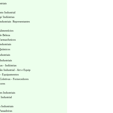
triais
to Industrial
p/ Indústrias
ndustriais Representantes
Alimentícios
de Beleza
Farmacêuticos
ndustriais
Químicos
ndustriais
ndustriais
as - Indústrias
ão Industrial - Art e Equip
s - Equipamentos
Coletivas - Fornecedores
dores
es Industriais
Industrial
s Industriais
Passadeiras