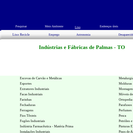
Pesquisar
Meio Ambiente
Endereços úteis
Lixo
Lixo Recicle
Emprego
Astronomia
Desaparecid
Indústrias e Fábricas de Palmas - TO
Escovas de Carvão e Metálicas
Metalurgi
Esportes
Molduras
Extratores Industriais
Montagens
Facas Industriais
Móveis de
Farinhas
Ortopedia
Fechaduras
Parafusos
Ferragens
Perfumes
Fios Têxteis
Pesca
Fogões Industriais
Petróleo e
Indústria Farmacêutica - Matéria Prima
Pinturas El
Instalações Industriais
Pisos de A