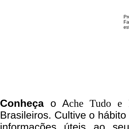
Pr
Fa
es
C
onheça
o
A
che Tudo e 
Brasileiros. Cultive o hábit
informações úteis
ao seu 