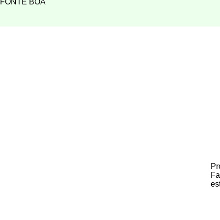
FONTE BOA
Pr
Fa
es