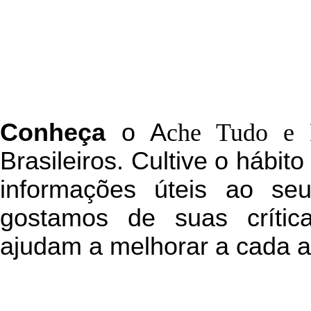
C
onheça
o
A
che Tudo e 
Brasileiros. Cultive o hábit
informações úteis
ao seu 
g
ostamos de suas crític
ajudam a melhorar a cada a