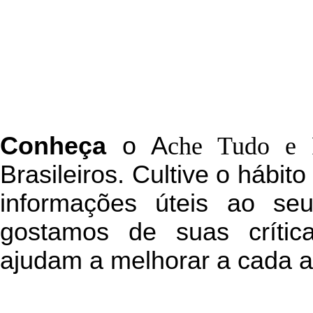
C
onheça
o
A
che Tudo e 
Brasileiros. Cultive o hábit
informações úteis
ao seu 
g
ostamos de suas crític
ajudam a melhorar a cada a