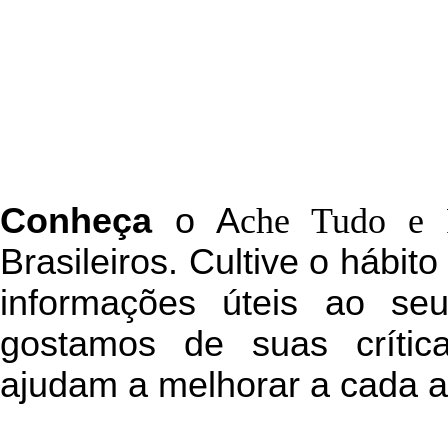
C
onheça
o
A
che Tudo e 
Brasileiros. Cultive o hábit
informações úteis
ao seu 
g
ostamos de suas crític
ajudam a melhorar a cada a