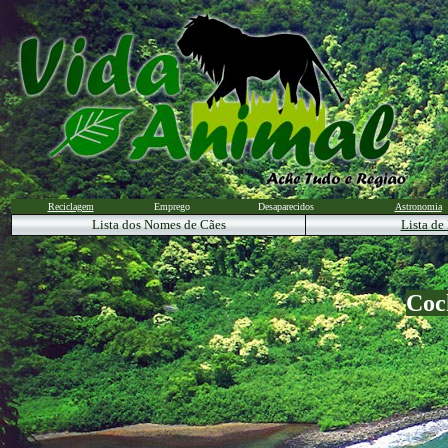
Reciclagem
Emprego
Desaparecidos
Astronomia
Lista dos Nomes de Cães
Lista de
Coc