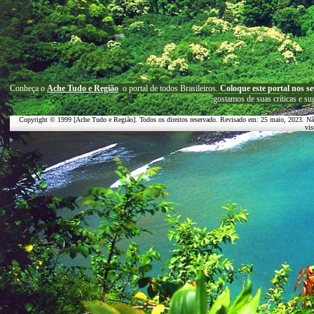
C
onheça o
A
che Tudo e Região
o portal
de todos Brasileiros.
Coloque este portal nos se
g
ostamos de suas críticas e su
Copyright © 1999 [Ache Tudo e Região]. Todos os direitos reservado. Revisado em:
25 maio, 2023
. Nã
vis