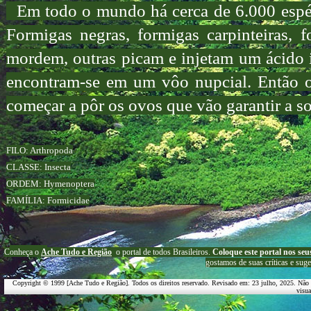
Em todo o mundo há cerca de 6.000 espéci
Formigas negras, formigas carpinteiras, 
mordem, outras picam e injetam um ácido i
encontram-se em um vôo nupcial. Então o
começar a pôr os ovos que vão garantir a s
FILO: Arthropoda
CLASSE: Insecta
ORDEM: Hymenoptera
FAMÍLIA: Formicidae
C
onheça o
A
che Tudo e Região
o portal
de todos Brasileiros.
Coloque este portal nos seu
g
ostamos de suas críticas e suge
Copyright © 1999 [Ache Tudo e Região]. Todos os direitos reservado. Revisado em:
23 julho, 2025
. Não 
visu